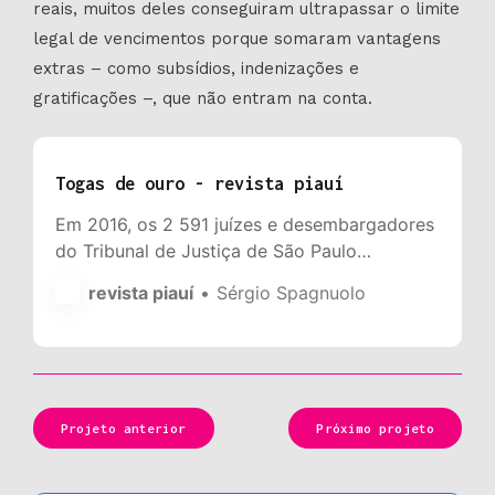
reais, muitos deles conseguiram ultrapassar o limite
legal de vencimentos porque somaram vantagens
extras – como subsídios, indenizações e
gratificações –, que não entram na conta.
Togas de ouro - revista piauí
Em 2016, os 2 591 juízes e desembargadores
do Tribunal de Justiça de São Paulo
ganharam, em média, 42 mil reais líquidos
revista piauí
Sérgio Spagnuolo
por mês. Ainda que o teto salarial da
magistratura paulista fosse de 30,4 mil reais,
muitos deles conseguiram ultrapassar o limite
legal de vencimentos porque somaram
vantagens extras – como subsídios,
Projeto anterior
Próximo projeto
indenizações e